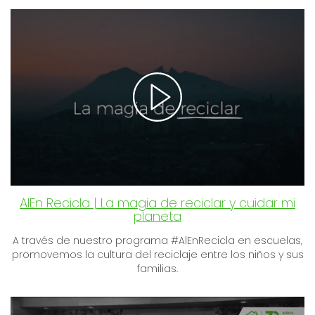
AlEn Recicla | La magia de reciclar y cuidar mi
planeta
A través de nuestro programa #AlEnRecicla en escuelas,
promovemos la cultura del reciclaje entre los niños y sus
familias.