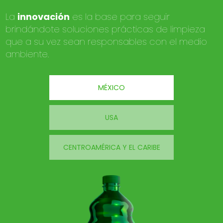
La
innovación
es la base para seguir
brindándote soluciones prácticas de limpieza
que a su vez sean responsables con el medio
ambiente.
MÉXICO
USA
CENTROAMÉRICA Y EL CARIBE