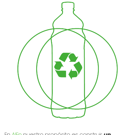
En
AlEn
nuestro propósito es construir
un