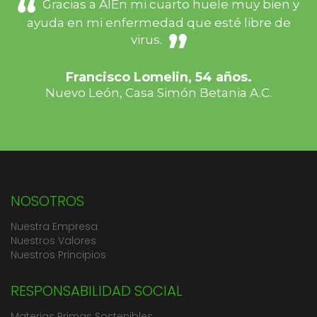
Gracias a AlEn mi cuarto huele muy bien y
ayuda en mi enfermedad que esté libre de
virus.
Francisco Lomelin, 54 años.
Nuevo León, Casa Simón Betania A.C.
NOSOTROS
Nuestra Empresa
Nuestros Valores
Nuestros Principios
RESPONSABILIDAD SOCIAL
Materias Primas Sostenibles