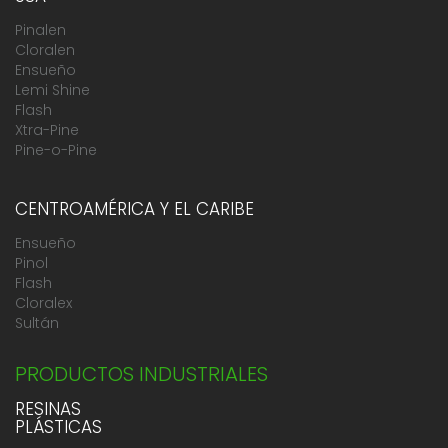
Pinalen
Cloralen
Ensueño
Lemi Shine
Flash
Xtra-Pine
Pine-o-Pine
CENTROAMÉRICA Y EL CARIBE
Ensueño
Pinol
Flash
Cloralex
Sultán
PRODUCTOS INDUSTRIALES
RESINAS
PLÁSTICAS