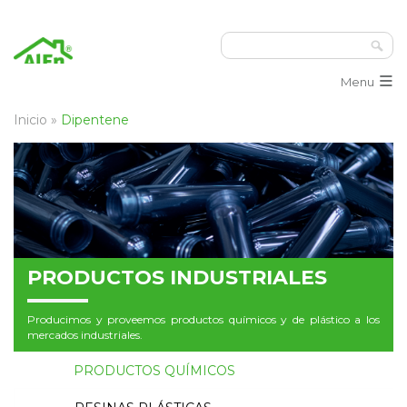
≡
Menu
Inicio
»
Dipentene
PRODUCTOS
INDUSTRIALES
Producimos y proveemos productos químicos y de plástico a los
mercados industriales.
PRODUCTOS QUÍMICOS