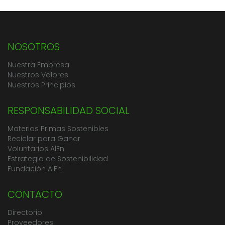
NOSOTROS
Nuestra Empresa
Nuestros Valores
Nuestros Principios
RESPONSABILIDAD SOCIAL
Materias Primas Sostenibles
Reciclar para Ganar
Voluntarios AlEn
Estrategia de Sostenibilidad
Fundación AlEn
CONTACTO
Directorio
Proveedores