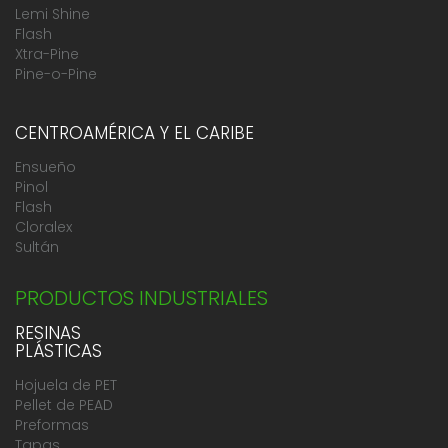
Lemi Shine
Flash
Xtra-Pine
Pine-o-Pine
CENTROAMÉRICA Y EL CARIBE
Ensueño
Pinol
Flash
Cloralex
Sultán
PRODUCTOS INDUSTRIALES
RESINAS
PLÁSTICAS
Hojuela de PET
Pellet de PEAD
Preformas
Tapas