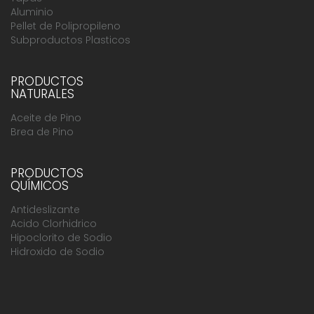
Aluminio
Pellet de Polipropileno
Subproductos Plasticos
PRODUCTOS
NATURALES
Aceite de Pino
Brea de Pino
PRODUCTOS
QUÍMICOS
Antideslizante
Acido Clorhidrico
Hipoclorito de Sodio
Hidroxido de Sodio